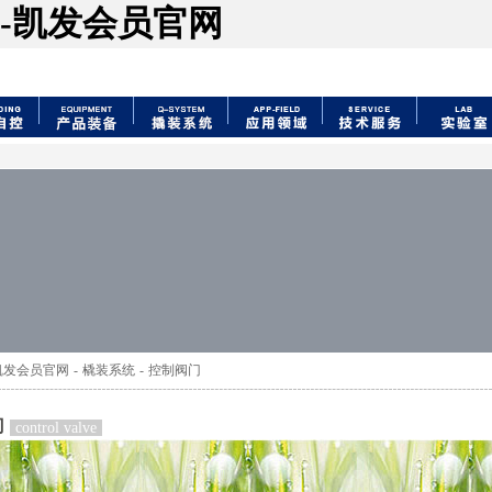
-凯发会员官网
凯发会员官网
-
橇装系统
-
控制阀门
门
control valve