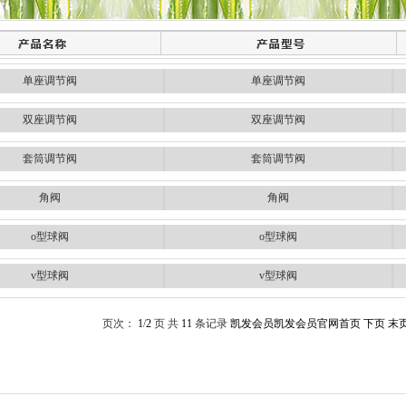
单座调节阀
单座调节阀
双座调节阀
双座调节阀
套筒调节阀
套筒调节阀
角阀
角阀
o型球阀
o型球阀
v型球阀
v型球阀
页次：
1
/
2
页 共
11
条记录
凯发会员凯发会员官网首页
下页
末