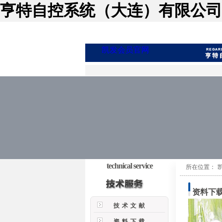
亨特自控系统（大连）有限公司
凯发会员官网
technical service
所在位置：
资料下
技术文献
资料下载