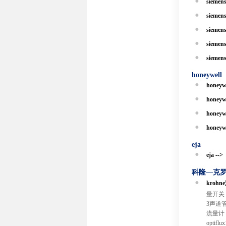
siemens
siemens
siemens
siemens
siemens
honeywell
honeywe
honeywe
honeywe
honeywe
eja
eja -->
科隆—克罗尼
krohn
量开关：
3声道管
流量计：op
optiflu