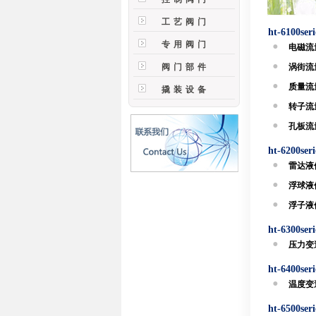
工艺阀门
ht-6100s
专用阀门
电磁流量
阀门部件
涡街流量
质量流量
撬装设备
转子流量
孔板流量
ht-6200s
雷达液位
浮球液位
浮子液位
ht-6300s
压力变送
ht-6400s
温度变送
ht-6500s