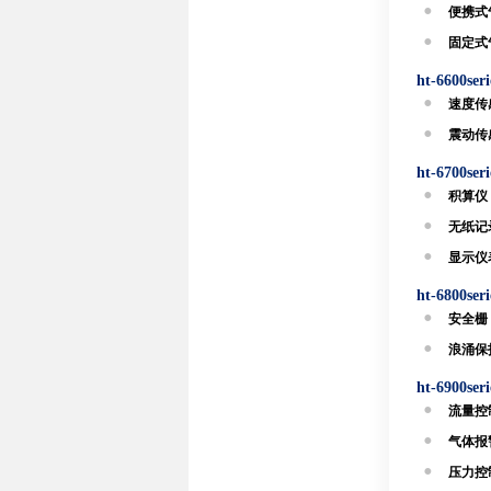
便携式气
固定式气
ht-6600s
速度传感
震动传感
ht-6700s
积算仪 
无纸记录
显示仪表
ht-6800s
安全栅 
浪涌保护
ht-6900s
流量控制
气体报警
压力控制