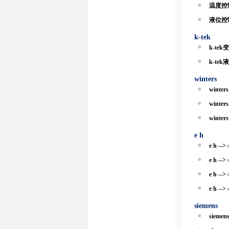
温度控制
液位控制
k-tek
k-tek
k-tek
winters
winte
winte
winte
e h
e h -->
e h -->
e h -->
e h -->
siemens
siemens