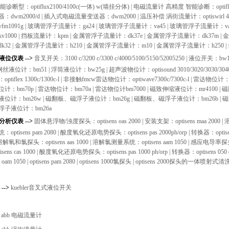
诊断型：optiflux2100/4100c(一体) w(墙挂分体) |
电磁流量计 高精度 智能诊断：optiflux23
：dwm2000/d |
插入式电磁流量变送器：dwm2000 |
温压补偿 涡街流量计：optiswirl 40
m1091g |
玻璃管浮子流量计：ga24 |
玻璃管浮子流量计：va45 |
玻璃管浮子流量计：va4
1000 |
挡板流量计：kpm |
金属管浮子流量计：dk37e |
金属管浮子流量计：dk37m |
金
32 |
金属管浮子流量计：h210 |
金属管浮子流量计：m10 |
金属管浮子流量计：h250 |
e液位仪表 -->
音叉开关：3100 c/3200 c/3300 c/4000/5100/5150/52005250 |
液位开关：bw17
钢丝液位计：bm51 |
浮筒液位计：bw25g |
超声波物位计：optisound 3010/3020/3030/3040
tiflex 1300c/1300c-l |
非接触fmcw雷达物位计：optiwave7300c/7300c-l |
雷达物位计：opt
计：bm70p |
雷达物位计：bm70a |
雷达物位计bm7000 |
磁致伸缩液位计：mr4100 |
磁
位计：bm26w |
磁翻板、磁浮子液位计：bm26g |
磁翻板、磁浮子液位计：bm26b |
磁
浮子液位计：bm26a
e分析仪表 -->
固体悬浮物/浊度探头：optisens oas 2000 |
安装支架：optisens maa 2000 |
溶
optisens pam 2080 |
酸度氧化还原电势探头：optisens pas 2000ph/orp |
转换器：optisen
解氧和氯探头：optisens aas 1000 |
溶解氯测量系统：optisens aam 1050 |
感应电导率探头：op
ens cas 1000 |
酸度氧化还原电势探头：optisens pas 1000 ph/orp |
转换器：optisens 050 (
s oam 1050 |
optisens pam 2080 |
optisens 1000氯探头 |
optisens 2000探头的一体喷射式清洗
 -->
kuebler音叉式液位开关
>
abb 电磁流量计