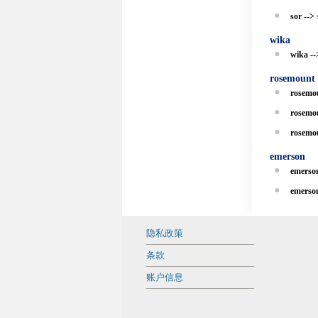
sor -->
wika
wika -
rosemount
rosem
rosem
rosem
emerson
emers
emers
隐私政策
条款
账户信息