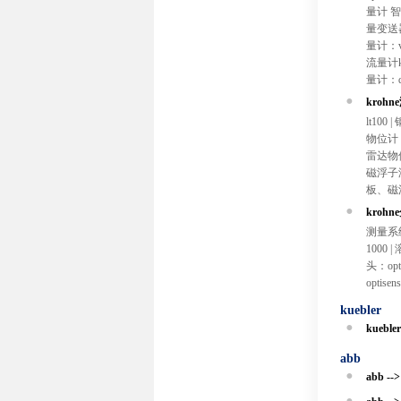
量计 智能
量变送器
量计：vf
流量计kv
量计：dk
krohn
lt100 |
物位计：op
雷达物位
磁浮子液
板、磁
krohn
测量系统：
1000 |
溶
头：optis
optisen
kuebler
kuebler
abb
abb --