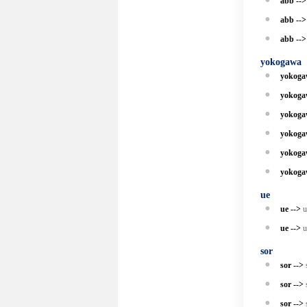
abb --
abb --
abb --
yokogawa
yokoga
yokoga
yokoga
yokoga
yokoga
yokoga
ue
ue -->
ue -->
sor
sor -->
sor -->
sor -->