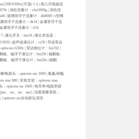
00/4300w(可选c f r) |
插入式电磁流
70c |
涡街流量计：vfm5090g |
涡街流
0 |
玻璃管浮子流量计：dk8000 |
v型锥
属管浮子流量计：dk34 |
金属管浮子流
金属管浮子流量计：h54
 |
液位开关：bm34 |
液位变送器：
/3050 |
超声波液位计：cs50 |
导波雷达
iwave 6300c |
雷达物位计：bm702 |
翻板、磁浮子液位计：bm26f |
磁翻板、
翻板、磁浮子液位计：bm26a |
磁翻
解氧探头：optisens aas 2000 |
氨氮/硝氮
s mac 080 |
安装支架：optisens maa
tisens ias 1000 |
电导率/电阻率探
pac、cac、iac、aac) |
浊度测量系统：
 |
optisens asr自动探头清洗