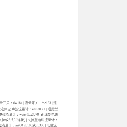
量开关：dw184 |
流量开关：dw183 |
流
体 超声波流量计：ufm3030f |
通用型
流量计：waterflux3070 |
两线制电磁
w夹持或fl法兰连接) |
夹持型电磁流量计：
：m900 ifc100或ifc300 |
电磁流