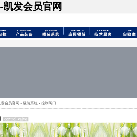
-凯发会员官网
凯发会员官网
-
橇装系统
-
控制阀门
门
control valve