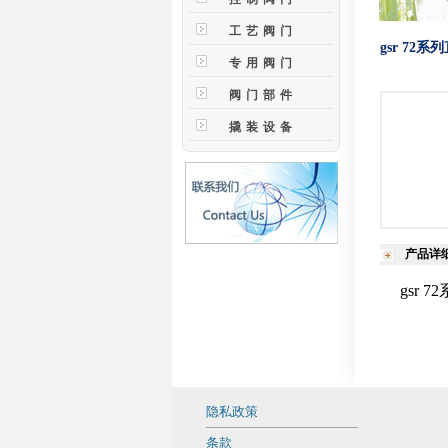
工艺阀门
gsr 72
专用阀门
阀门部件
撬装设备
产品详
gsr 
隐私政策
条款