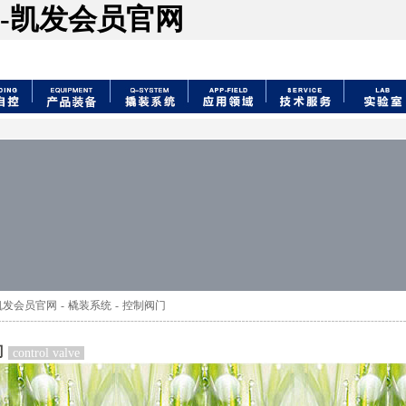
-凯发会员官网
凯发会员官网
-
橇装系统
-
控制阀门
门
control valve