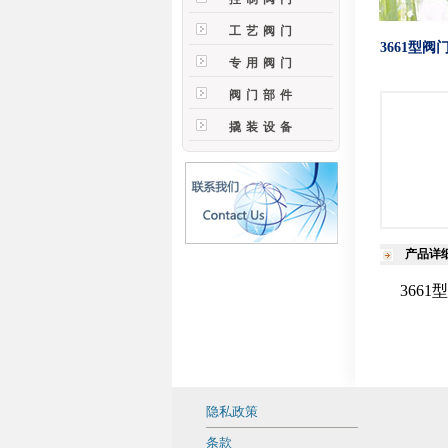
工艺阀门
3661型阀
专用阀门
阀门部件
撬装设备
产品详
366
隐私政策
条款